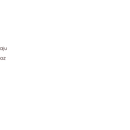
aju
raz