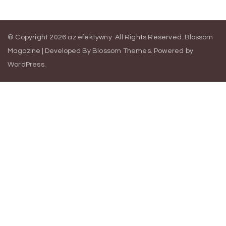
© Copyright 2026
az efektywny
. All Rights Reserved.
Blossom
Magazine | Developed By
Blossom Themes
.
Powered by
WordPress
.