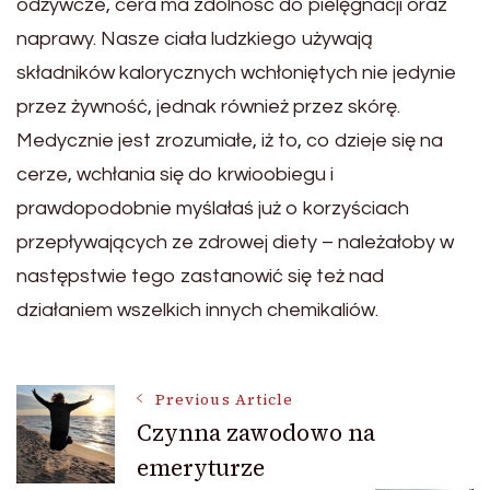
odżywcze, cera ma zdolność do pielęgnacji oraz
naprawy. Nasze ciała ludzkiego używają
składników kalorycznych wchłoniętych nie jedynie
przez żywność, jednak również przez skórę.
Medycznie jest zrozumiałe, iż to, co dzieje się na
cerze, wchłania się do krwioobiegu i
prawdopodobnie myślałaś już o korzyściach
przepływających ze zdrowej diety – należałoby w
następstwie tego zastanowić się też nad
działaniem wszelkich innych chemikaliów.
Post
Previous Article
Czynna zawodowo na
emeryturze
Navigation